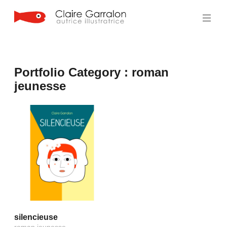
Aller
au
contenu
principal
Portfolio Category :
roman
jeunesse
silencieuse
roman jeunesse